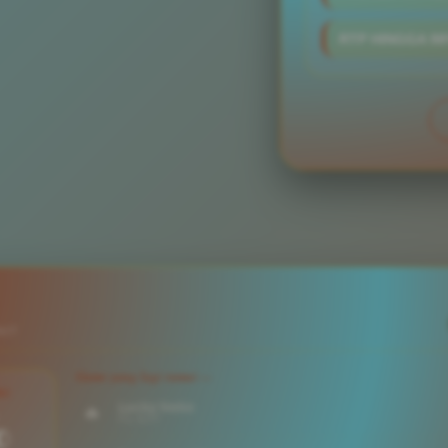
RTP HINGGA 98
Gates of Olympus
👑
PRAGMATIC
Starlight Princess
👑
PRAGMATIC
Sweet Bonanza
👑
PRAGMATIC
NIT
Mahjong Ways 2
🔥
PG SOFT
Game yang lagi ramai —
Lucky Neko
🔥
NI
PG SOFT
%
Treasures of Aztec
🔥