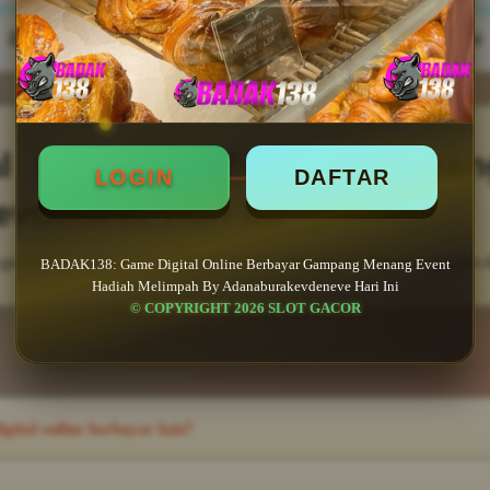
Hot Hot Fruit
✨
MINIMAL DEPOSIT
MINIMAL WITHDR
HABANERO
20.000 Ribu
50.000 Ribu
Koi Gate
✨
HABANERO
l Online Berbayar Gampa
LOGIN
DAFTAR
vdeneve Hari Ini
gampang menang lewat event hadiah melimpah. Kolaborasi dengan Ad
BADAK138: Game Digital Online Berbayar Gampang Menang Event
Hadiah Melimpah By Adanaburakevdeneve Hari Ini
© COPYRIGHT 2026 SLOT GACOR
tal online berbayar lain?
rancang agar pemain lebih gampang menang melalui event hadiah melimpah ya