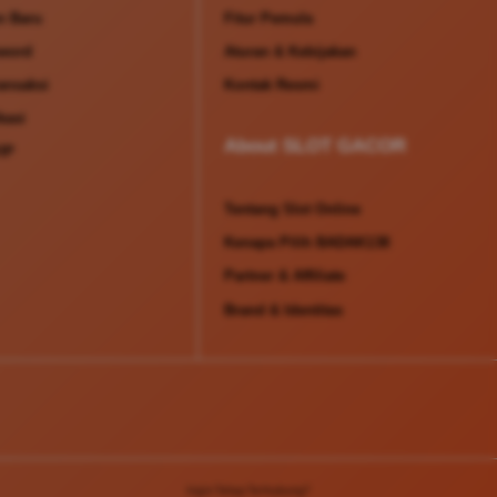
n Baru
Fitur Pemula
word
Aturan & Kebijakan
ansaksi
Kontak Resmi
ikasi
About SLOT GACOR
IP
Tentang Slot Online
Kenapa Pilih BADAK138
Partner & Affiliate
Brand & Identitas
Ingin Tetap Terhubung?