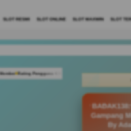
SLOT RESMI
SLOT ONLINE
SLOT MAXWIN
SLOT TE
ng Pengguna 4.9/5
777 Juta Pengguna Aktif
Layanan Support 2
BADAK138: 
Gampang Me
By Ada