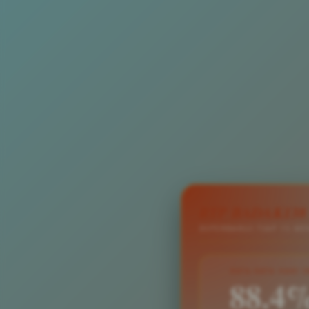
Layer Popup Close
RTP BADAK138
DIPERBARUI TIAP 15 ME
RATA-RATA HARI I
88.4