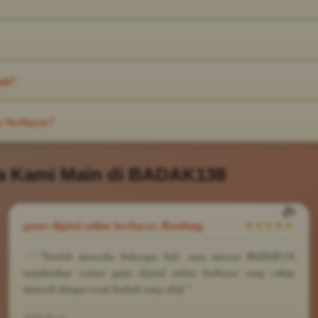
iah melimpah yang tersedia setiap hari pada game digital online berbayar.
kanisme yang mendukung peluang menang lebih baik melalui berbagai event 
ah?
ingga pemain bisa memilih waktu yang sesuai untuk game digital online berba
e berbayar?
enikmati game digital online berbayar dan mengikuti event hadiah melimpa
tia Kami Main di BADAK138
game digital online berbayar, Bandung
★★★★★
"Setelah mencoba beberapa kali, saya merasa BADAK138
memberikan variasi game digital online berbayar yang cukup
menarik dengan event hadiah yang aktif."
2026-05-19